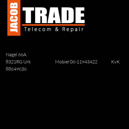
Nagel 66A
8321RG Urk
Mobiel 06-11943422
KvK
88649636