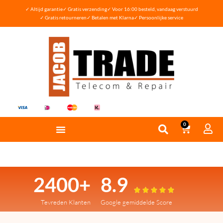
✓ Altijd garantie
✓ Gratis verzending
✓ Voor 16:00 besteld, vandaag verstuurd
✓ Gratis retourneren
✓ Betalen met Klarna
✓ Persoonlijke service
0
2400+
8.9





Tevreden Klanten
Google gemiddelde Score