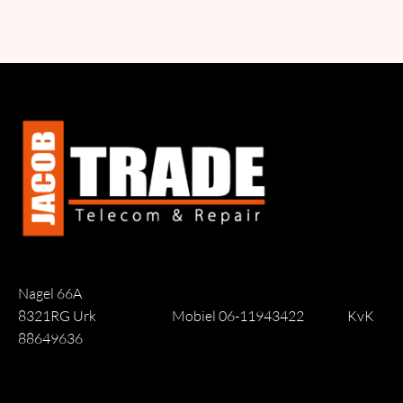
Nagel 66A
8321RG Urk
Mobiel 06-11943422
KvK
88649636