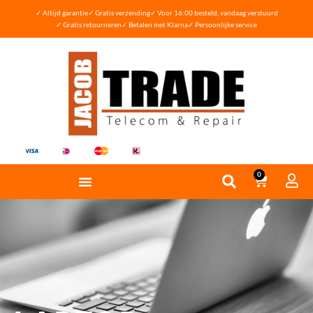
✓ Altijd garantie
✓ Gratis verzending
✓ Voor 16:00 besteld, vandaag verstuurd
✓ Gratis retourneren
✓ Betalen met Klarna
✓ Persoonlijke service
0