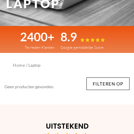
LAPTOP
2400+
8.9





Tevreden Klanten
Google gemiddelde Score
Home
/ Laptop
FILTEREN OP
Geen producten gevonden.
UITSTEKEND