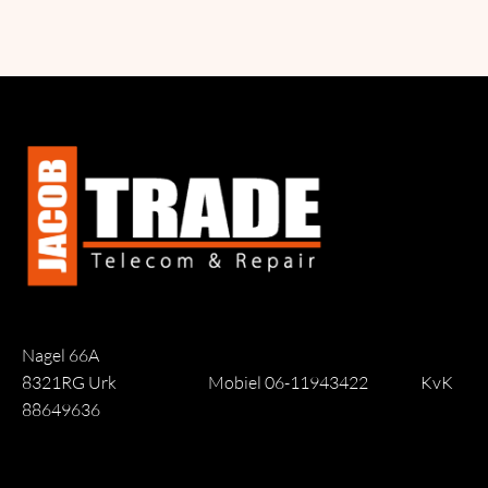
Nagel 66A
8321RG Urk
Mobiel 06-11943422
KvK
88649636