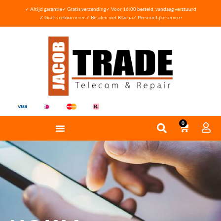
✓ Altijd garantie
✓ Gratis verzending
✓ Voor 16:00 besteld, vandaag verstuurd
✓ Gratis retourneren
✓ Betalen met Klarna
✓ Persoonlijke service
0