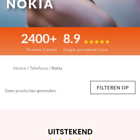
NOKIA
2400+
8.9





Tevreden Klanten
Google gemiddelde Score
Home
Telefoon
/
/ Nokia
FILTEREN OP
Geen producten gevonden.
UITSTEKEND