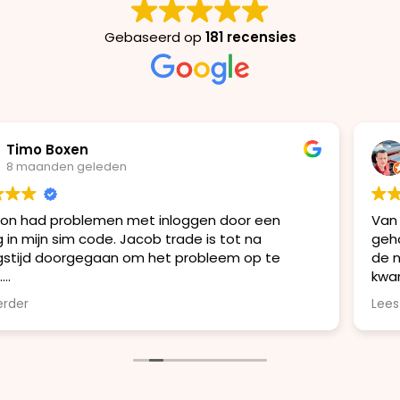
Gebaseerd op
181 recensies
riekelt lambregtse
8 maanden geleden
inloggen door een
Van de week liep mijn tele
 trade is tot na
geholpen door de eigenaar g
het probleem op te
de nieuwe telefoon. Binnen e
kwartier liep ik weer de winke
klantvriendelijkheid betrouw
Lees verder
mijn iPhone 16 pro.