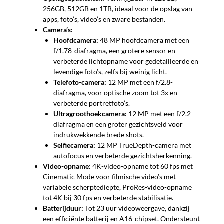
256GB, 512GB en 1TB, ideaal voor de opslag van
apps, foto’s, video’s en zware bestanden.
Camera’s:
Hoofdcamera:
48 MP hoofdcamera met een
f/1.78-diafragma, een grotere sensor en
verbeterde lichtopname voor gedetailleerde en
levendige foto’s, zelfs bij weinig licht.
Telefoto-camera:
12 MP met een f/2.8-
diafragma, voor optische zoom tot 3x en
verbeterde portretfoto’s.
Ultragroothoekcamera:
12 MP met een f/2.2-
diafragma en een groter gezichtsveld voor
indrukwekkende brede shots.
Selfiecamera:
12 MP TrueDepth-camera met
autofocus en verbeterde gezichtsherkenning.
Video-opname:
4K-video-opname tot 60 fps met
Cinematic Mode voor filmische video’s met
variabele scherptediepte, ProRes-video-opname
tot 4K bij 30 fps en verbeterde stabilisatie.
Batterijduur:
Tot 23 uur videoweergave, dankzij
een efficiënte batterij en A16-chipset. Ondersteunt