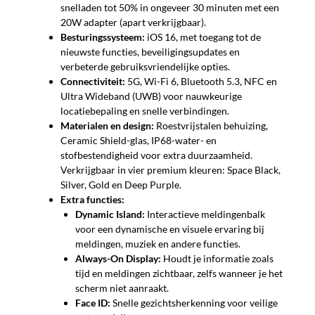
snelladen tot 50% in ongeveer 30 minuten met een
20W adapter (apart verkrijgbaar).
Besturingssysteem:
iOS 16, met toegang tot de
nieuwste functies, beveiligingsupdates en
verbeterde gebruiksvriendelijke opties.
Connectiviteit:
5G, Wi-Fi 6, Bluetooth 5.3, NFC en
Ultra Wideband (UWB) voor nauwkeurige
locatiebepaling en snelle verbindingen.
Materialen en design:
Roestvrijstalen behuizing,
Ceramic Shield-glas, IP68-water- en
stofbestendigheid voor extra duurzaamheid.
Verkrijgbaar in vier premium kleuren: Space Black,
Silver, Gold en Deep Purple.
Extra functies:
Dynamic Island:
Interactieve meldingenbalk
voor een dynamische en visuele ervaring bij
meldingen, muziek en andere functies.
Always-On Display:
Houdt je informatie zoals
tijd en meldingen zichtbaar, zelfs wanneer je het
scherm niet aanraakt.
Face ID:
Snelle gezichtsherkenning voor veilige