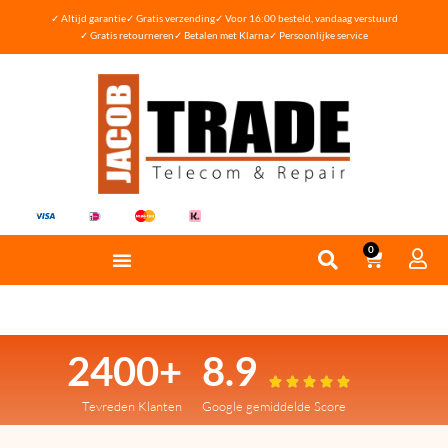
✓ Altijd garantie
✓ Gratis verzending
✓ Voor 16:00 besteld, vandaag verstuurd
✓ Gratis retourneren
✓ Betalen met Klarna
✓ Persoonlijke service
0
2400+
8.9





Tevreden Klanten
Google gemiddelde Score