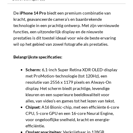
De
iPhone 14 Pro
biedt een premium combinatie van
kracht, geavanceerde camera’s en baanbrekende
technologie in een prachtig ontwerp. Met zijn vernieuwde
functies, een uitzonderlijk display en de nieuwste
prestaties is dit toestel ideaal voor wie de beste ervaring
wil op het gebied van zowel fotografie als prestaties.
Belangrijkste specificaties:
Scherm:
6,1-inch Super Retina XDR OLED-display
met ProMotion-technologie (tot 120Hz), een
resolutie van 2556 x 1179 pixels en Always-On
display. Het scherm biedt prachtige, levendige
kleuren en een superieure beeldkwaliteit voor
alles, van video’s en games tot het lezen van tekst.
Chipset:
A16 Bionic-chip, met een efficiënte 6-core
CPU, 5-core GPU en een 16-core Neural Engine,
voor ongelooflijke snelheid, kracht en energie-
efficiëntie.
Opslagcapaciteiten:
Verkrijgbaar in 128GB,