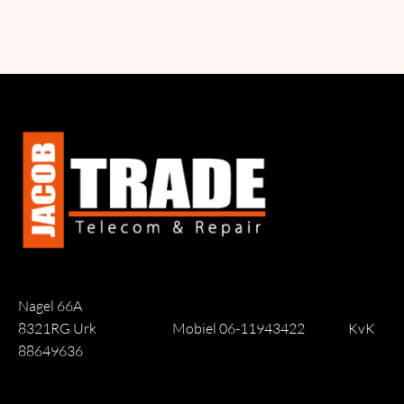
Nagel 66A
8321RG Urk
Mobiel 06-11943422
KvK
88649636