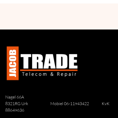
Nagel 66A
8321RG Urk
Mobiel 06-11943422
KvK
88649636