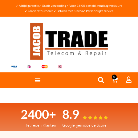
✓ Altijd garantie
✓ Gratis verzending
✓ Voor 16:00 besteld, vandaag verstuurd
✓ Gratis retourneren
✓ Betalen met Klarna
✓ Persoonlijke service
0
2400+
8.9





Tevreden Klanten
Google gemiddelde Score