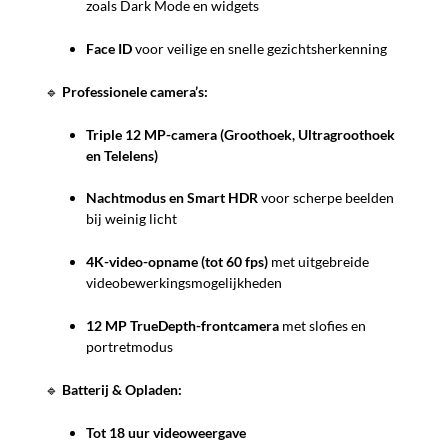
zoals Dark Mode en widgets
Face ID
voor veilige en snelle gezichtsherkenning
🔹
Professionele camera’s:
Triple 12 MP-camera (Groothoek, Ultragroothoek
en Telelens)
Nachtmodus en Smart HDR
voor scherpe beelden
bij weinig licht
4K-video-opname (tot 60 fps)
met uitgebreide
videobewerkingsmogelijkheden
12 MP TrueDepth-frontcamera
met slofies en
portretmodus
🔹
Batterij & Opladen:
Tot 18 uur videoweergave