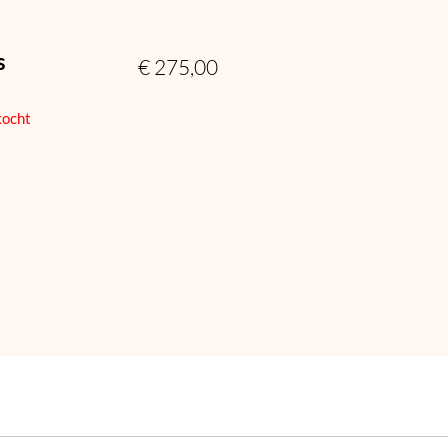
s
€
275,00
kocht