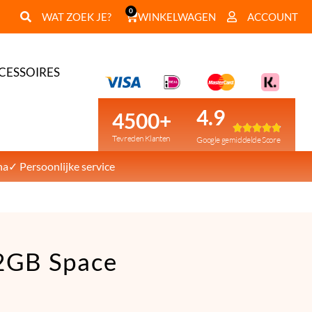
0
WAT ZOEK JE?
WINKELWAGEN
ACCOUNT
CESSOIRES
4.9
4500+





Tevreden Klanten
Google gemiddelde Score
na
✓ Persoonlijke service
32GB Space