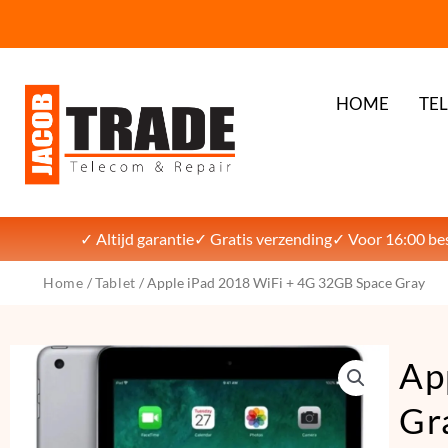
HOME
TE
✓ Altijd garantie
✓ Gratis verzending
✓ Voor 16:00 bes
Home
/
Tablet
/ Apple iPad 2018 WiFi + 4G 32GB Space Gray
Ap
Gr