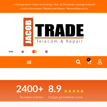
✓ Altijd garantie
✓ Gratis verzending
✓ Voor 16:00 besteld, vandaag verstuurd
✓ Gratis retourneren
✓ Betalen met Klarna
✓ Persoonlijke service
0
2400+
8.9





Tevreden Klanten
Google gemiddelde Score