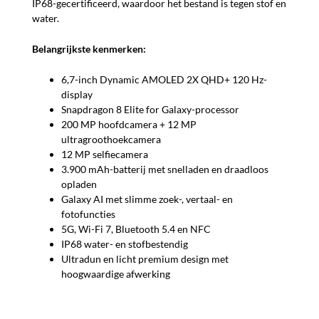
IP68-gecertificeerd, waardoor het bestand is tegen stof en
water.
Belangrijkste kenmerken:
6,7-inch Dynamic AMOLED 2X QHD+ 120 Hz-
display
Snapdragon 8 Elite for Galaxy-processor
200 MP hoofdcamera + 12 MP
ultragroothoekcamera
12 MP selfiecamera
3.900 mAh-batterij met snelladen en draadloos
opladen
Galaxy AI met slimme zoek-, vertaal- en
fotofuncties
5G, Wi-Fi 7, Bluetooth 5.4 en NFC
IP68 water- en stofbestendig
Ultradun en licht premium design met
hoogwaardige afwerking