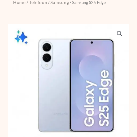
Home
Telefoon
Samsung
/
/
/ Samsung S25 Edge