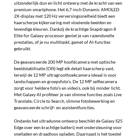
uitzonderlijk dun en licht ontwerp met de kracht van een
premium smartphone. Het 6,7-inch Dynamic AMOLED
2X-display met 120 Hz verversingssnelheid biedt een
haarscherpe kijkervaring met vloeiende beelden en
levendige kleuren. Dankzij de krachtige Snapdragon 8
Elite for Galaxy-processor geniet je van razendsnelle
prestaties, of je nu multitaskt, gamet of AI-functies
gebruikt.
De geavanceerde 200 MP hoofdcamera met optische
beeldstabilisatie (OIS) legt elk detail haarscherp vast,
terwijl de 12 MP ultragroothoekcamera ideaal is voor
landschappen en groepsfoto’s. De 12 MP selfiecamera
zorgt voor heldere foto’s en video’s, ook bij minder licht.
Met Galaxy AI profiteer je van slimme functies zoals Live
Translate, Circle to Search, slimme fotobewerking en
geavanceerde schrijf- en assistentfuncties.
Ondanks het ultradunne ontwerp beschikt de Galaxy S25
Edge over een krachtige batterij met ondersteuning voor
snelladen en draadloos opladen. Daarnaast is het toestel