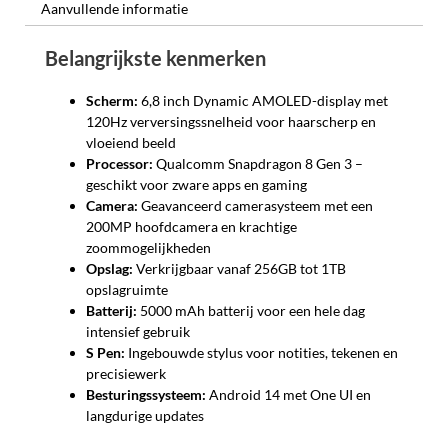
Aanvullende informatie
Belangrijkste kenmerken
Scherm:
6,8 inch Dynamic AMOLED-display met
120Hz verversingssnelheid voor haarscherp en
vloeiend beeld
Processor:
Qualcomm Snapdragon 8 Gen 3 –
geschikt voor zware apps en gaming
Camera:
Geavanceerd camerasysteem met een
200MP hoofdcamera en krachtige
zoommogelijkheden
Opslag:
Verkrijgbaar vanaf 256GB tot 1TB
opslagruimte
Batterij:
5000 mAh batterij voor een hele dag
intensief gebruik
S Pen:
Ingebouwde stylus voor notities, tekenen en
precisiewerk
Besturingssysteem:
Android 14 met One UI en
langdurige updates