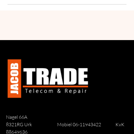
Nagel 66A
8321RG Urk
Mobiel 06-11943422
KvK
88649636