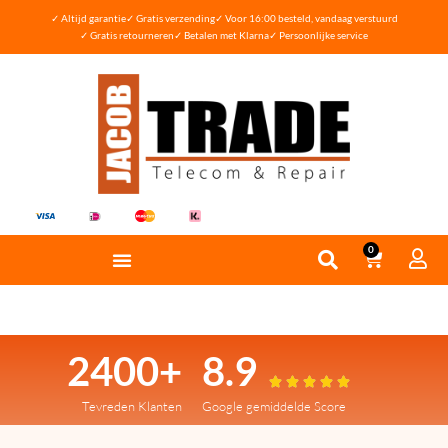
✓ Altijd garantie
✓ Gratis verzending
✓ Voor 16:00 besteld, vandaag verstuurd
✓ Gratis retourneren
✓ Betalen met Klarna
✓ Persoonlijke service
0
2400+
8.9





Tevreden Klanten
Google gemiddelde Score