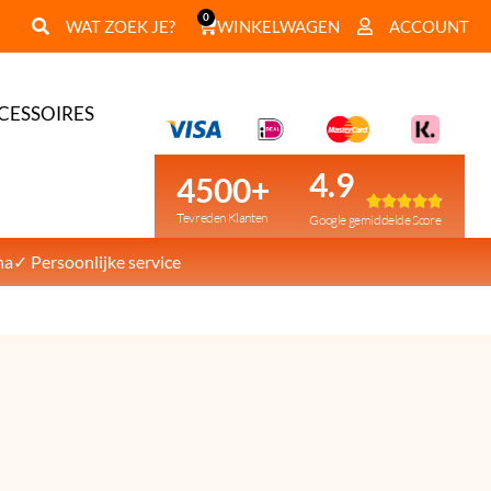
0
WAT ZOEK JE?
WINKELWAGEN
ACCOUNT
CESSOIRES
4.9
4500+





Tevreden Klanten
Google gemiddelde Score
na
✓ Persoonlijke service