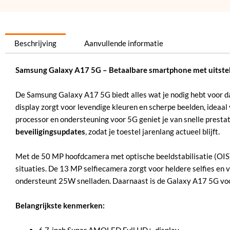
Beschrijving
Aanvullende informatie
Samsung Galaxy A17 5G – Betaalbare smartphone met uitste
De Samsung Galaxy A17 5G biedt alles wat je nodig hebt voor d
display zorgt voor levendige kleuren en scherpe beelden, ideaal
processor en ondersteuning voor 5G geniet je van snelle presta
beveiligingsupdates
, zodat je toestel jarenlang actueel blijft.
Met de 50 MP hoofdcamera met optische beeldstabilisatie (OIS
situaties. De 13 MP selfiecamera zorgt voor heldere selfies en
ondersteunt 25W snelladen. Daarnaast is de Galaxy A17 5G voorz
Belangrijkste kenmerken:
6,7-inch Super AMOLED Full HD+-display