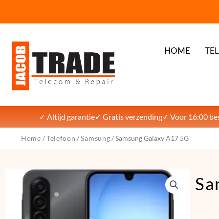
HOME
TE
✓ Altijd garantie
✓ Gratis verzending
✓ Voor 16:00 bes
Home
/
Telefoon
/
Samsung
/ Samsung Galaxy A17 5G
Sa