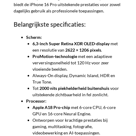
biedt de iPhone 16 Pro uitstekende prestaties voor zowel
dagelijks gebruik als professionele toepassingen.
Belangrijkste specificaties:
Scherm:
6,3-inch Super Retina XDR OLED-display
met
een resolutie van
2622 × 1206 pixels
.
ProMotion-technologie
met een adaptieve
verversingssnelheid tot 120 Hz voor zeer
vloeiende beelden.
Always-On display, Dynamic Island, HDR en
True Tone.
Tot
2000 nits piekhelderheid buitenshuis
voor
uitstekende zichtbaarheid in fel zonlicht.
Processor:
Apple A18 Pro-chip
met 6-core CPU, 6-core
GPU en 16-core Neural Engine.
Ontworpen voor krachtige prestaties bij
gaming, multitasking, fotografie,
videobewerking en AI-toepassingen.