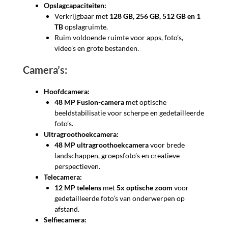
Opslagcapaciteiten:
Verkrijgbaar met
128 GB, 256 GB, 512 GB en 1
TB
opslagruimte.
Ruim voldoende ruimte voor apps, foto’s,
video’s en grote bestanden.
Camera’s:
Hoofdcamera:
48 MP Fusion-camera
met optische
beeldstabilisatie voor scherpe en gedetailleerde
foto’s.
Ultragroothoekcamera:
48 MP ultragroothoekcamera
voor brede
landschappen, groepsfoto’s en creatieve
perspectieven.
Telecamera:
12 MP telelens
met
5x optische zoom
voor
gedetailleerde foto’s van onderwerpen op
afstand.
Selfiecamera: