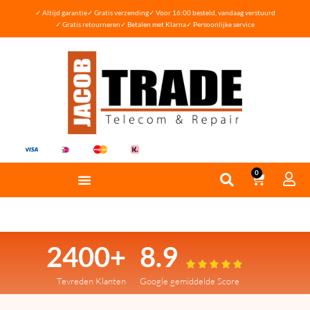
✓ Altijd garantie
✓ Gratis verzending
✓ Voor 16:00 besteld, vandaag verstuurd
✓ Gratis retourneren
✓ Betalen met Klarna
✓ Persoonlijke service
0
2400+
8.9





Tevreden Klanten
Google gemiddelde Score